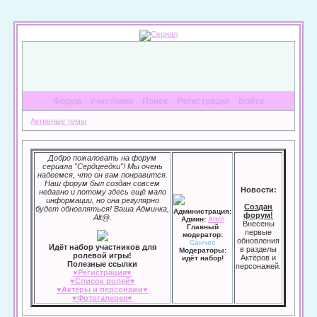
Форум
Участники
Поиск
Регистрация
Войти
Активные темы
Добро пожаловать на форум
сериала "Сердцеедки"! Мы очень
надеемся, что он вам понравится.
Наш форум был создан совсем
Новости:
недавно и потому здесь ещё мало
информации, но она регулярно
Создан
будет обновляться! Ваша Админка,
Администрация:
форум!
Alt@.
Админ:
Alt@
Внесены
Главный
первые
модератор:
обновления
Санчес
Идёт набор участников для
в разделы
Модераторы:
ролевой игры!
Актёров и
идёт набор!
Полезные ссылки
персонажей.
♥Регистрация♥
♥Список ролей♥
♥Актёры и персонажи♥
♥Фотогалерея♥