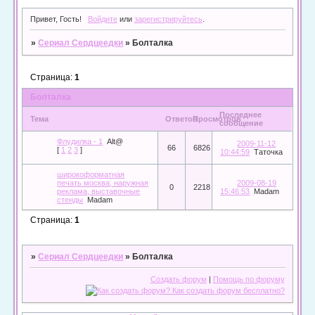
Привет, Гость!
Войдите
или
зарегистрируйтесь
.
»
Сериал Сердцеедки
»
Болталка
Страница:
1
Болталка
Последнее
Тема
Ответов
Просмотров
сообщение
Флудилка - 1
Alt@
2009-11-12
66
6826
[
1
2
3
]
10:44:59
Таточка
широкоформатная
печать москва, наружная
2009-08-19
0
2218
реклама, выставочные
15:46:53
Madam
стенды
Madam
Страница:
1
»
Сериал Сердцеедки
»
Болталка
Создать форум
|
Помощь по форуму