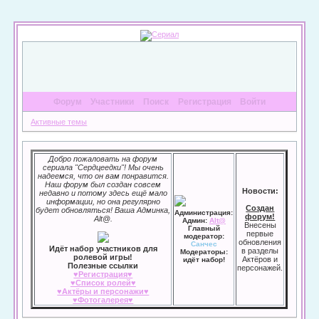
Форум
Участники
Поиск
Регистрация
Войти
Активные темы
Добро пожаловать на форум
сериала "Сердцеедки"! Мы очень
надеемся, что он вам понравится.
Наш форум был создан совсем
Новости:
недавно и потому здесь ещё мало
информации, но она регулярно
Создан
будет обновляться! Ваша Админка,
Администрация:
форум!
Alt@.
Админ:
Alt@
Внесены
Главный
первые
модератор:
обновления
Санчес
Идёт набор участников для
в разделы
Модераторы:
ролевой игры!
Актёров и
идёт набор!
Полезные ссылки
персонажей.
♥Регистрация♥
♥Список ролей♥
♥Актёры и персонажи♥
♥Фотогалерея♥