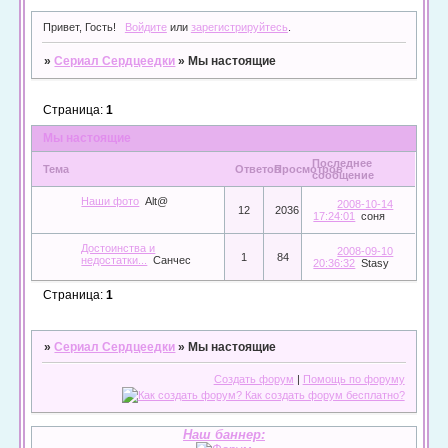
Привет, Гость!
Войдите
или
зарегистрируйтесь
.
»
Сериал Сердцеедки
»
Мы настоящие
Страница:
1
Мы настоящие
Последнее
Тема
Ответов
Просмотров
сообщение
Наши фото
Alt@
2008-10-14
12
2036
17:24:01
соня
Достоинства и
2008-09-10
1
84
недостатки...
Санчес
20:36:32
Stasy
Страница:
1
»
Сериал Сердцеедки
»
Мы настоящие
Создать форум
|
Помощь по форуму
Наш баннер: