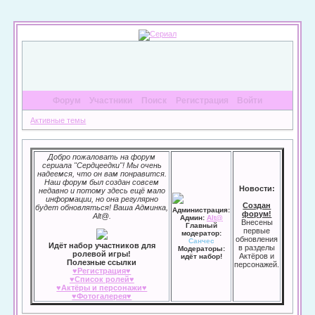
Форум
Участники
Поиск
Регистрация
Войти
Активные темы
Добро пожаловать на форум
сериала "Сердцеедки"! Мы очень
надеемся, что он вам понравится.
Наш форум был создан совсем
Новости:
недавно и потому здесь ещё мало
информации, но она регулярно
Создан
будет обновляться! Ваша Админка,
Администрация:
форум!
Alt@.
Админ:
Alt@
Внесены
Главный
первые
модератор:
обновления
Санчес
Идёт набор участников для
в разделы
Модераторы:
ролевой игры!
Актёров и
идёт набор!
Полезные ссылки
персонажей.
♥Регистрация♥
♥Список ролей♥
♥Актёры и персонажи♥
♥Фотогалерея♥