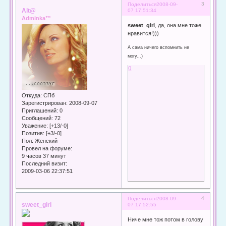
3
Поделиться
2008-09-
Alt@
07 17:51:34
Adminka™
sweet_girl
, да, она мне тоже
нравится!)))
А сама ничего вспомнить не
могу...)
0
Откуда:
СПб
Зарегистрирован
: 2008-09-07
Приглашений:
0
Сообщений:
72
Уважение:
[+13/-0]
Позитив:
[+3/-0]
Пол:
Женский
Провел на форуме:
9 часов 37 минут
Последний визит:
2009-03-06 22:37:51
4
Поделиться
2008-09-
sweet_girl
07 17:52:55
Ниче мне тож потом в голову