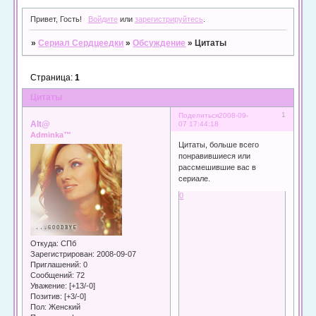
Привет, Гость!
Войдите
или
зарегистрируйтесь
.
»
Сериал Сердцеедки
»
Обсуждение
»
Цитаты
Страница:
1
Цитаты
1
Поделиться
2008-09-
Alt@
07 17:44:18
Adminka™
Цитаты, больше всего
понравившиеся или
рассмешившие вас в
сериале.
0
Откуда:
СПб
Зарегистрирован
: 2008-09-07
Приглашений:
0
Сообщений:
72
Уважение:
[+13/-0]
Позитив:
[+3/-0]
Пол:
Женский